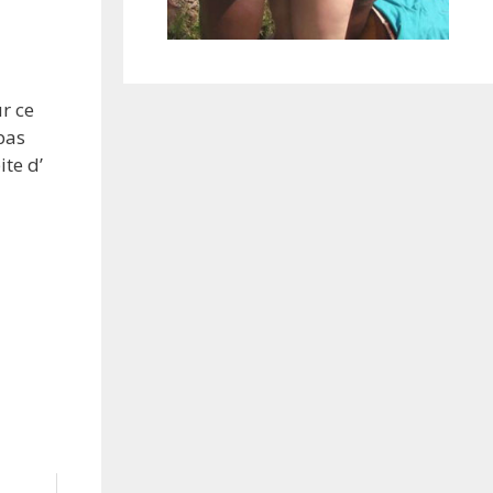
ur ce
pas
ite d’