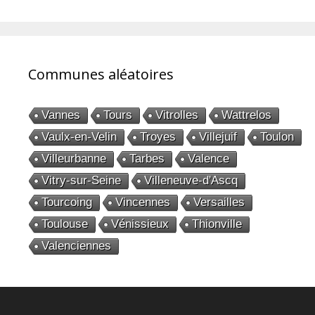
articles
Communes aléatoires
Vannes
Tours
Vitrolles
Wattrelos
Vaulx-en-Velin
Troyes
Villejuif
Toulon
Villeurbanne
Tarbes
Valence
Vitry-sur-Seine
Villeneuve-d'Ascq
Tourcoing
Vincennes
Versailles
Toulouse
Vénissieux
Thionville
Valenciennes