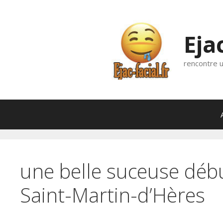
Aller
au
contenu
Eja
rencontre u
une belle suceuse débu
Saint-Martin-d’Hères