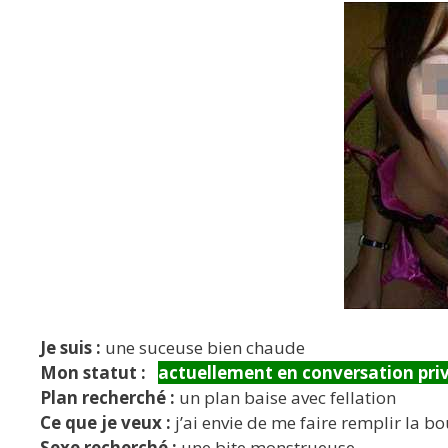
Je suis :
une suceuse bien chaude
Mon statut :
actuellement en conversation pri
Plan recherché :
un plan baise avec fellation
Ce que je veux :
j’ai envie de me faire remplir la bo
Sexe recherché :
une bite monstrueuse