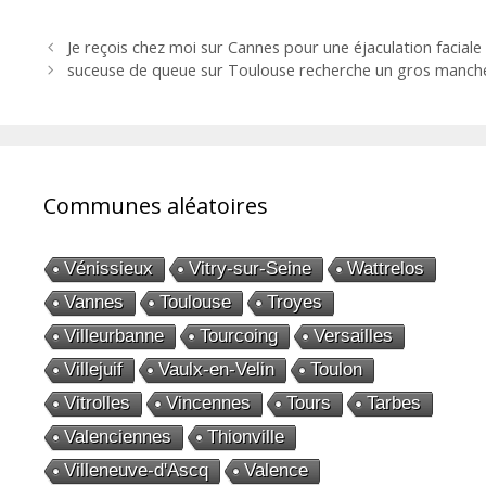
Navigation
Je reçois chez moi sur Cannes pour une éjaculation faciale
des
suceuse de queue sur Toulouse recherche un gros manche
articles
Communes aléatoires
Vénissieux
Vitry-sur-Seine
Wattrelos
Vannes
Toulouse
Troyes
Villeurbanne
Tourcoing
Versailles
Villejuif
Vaulx-en-Velin
Toulon
Vitrolles
Vincennes
Tours
Tarbes
Valenciennes
Thionville
Villeneuve-d'Ascq
Valence