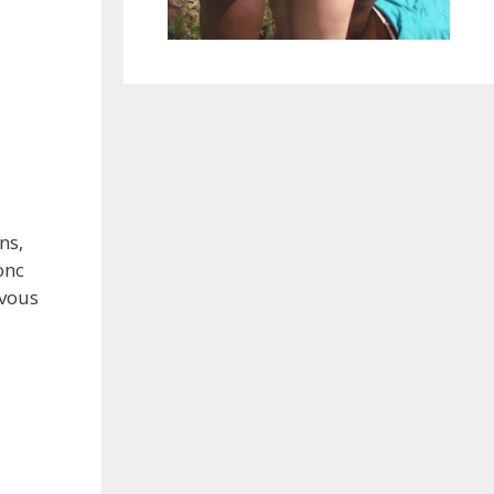
ns,
onc
 vous