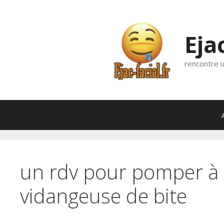
Aller
au
contenu
Eja
rencontre u
un rdv pour pomper à
vidangeuse de bite