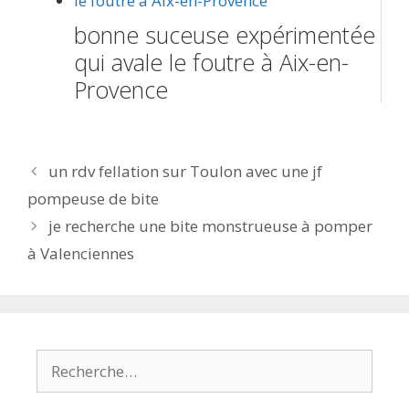
bonne suceuse expérimentée
qui avale le foutre à Aix-en-
Provence
Navigation
un rdv fellation sur Toulon avec une jf
des
pompeuse de bite
articles
je recherche une bite monstrueuse à pomper
à Valenciennes
Rechercher :