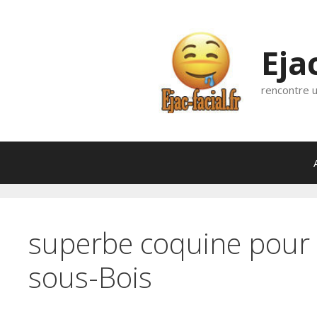
Aller
au
contenu
Eja
rencontre u
superbe coquine pour 
sous-Bois