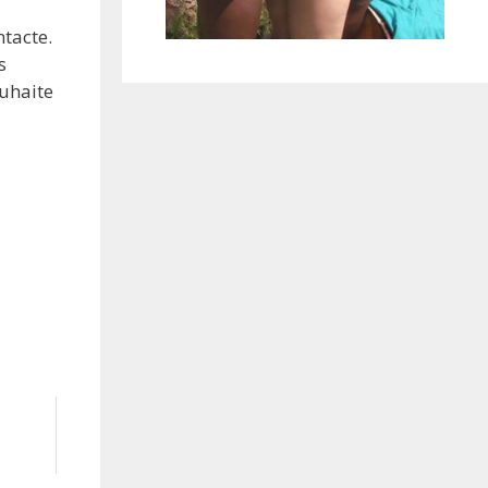
ntacte.
s
ouhaite