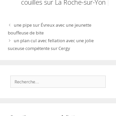
couilles sur La Roche-sur-Yon
Navigation
une pipe sur Évreux avec une jeunette
des
bouffeuse de bite
articles
un plan cul avec fellation avec une jolie
suceuse compétente sur Cergy
Rechercher :