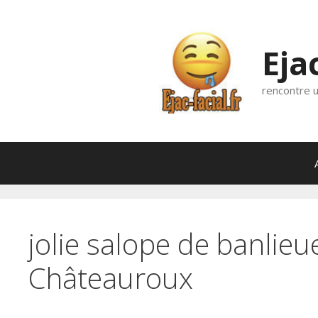
Aller
au
contenu
Eja
rencontre u
jolie salope de banlie
Châteauroux