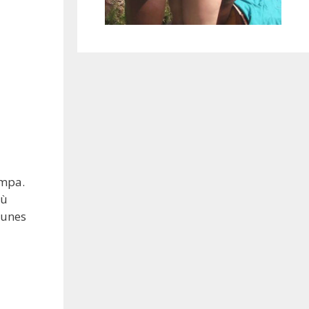
ympa.
où
eunes