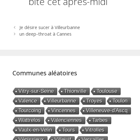
bite cet après-midi
Navigation
Je désire sucer à Villeurbanne
des
un deep-throat à Cannes
articles
Communes aléatoires
Vitry-sur-Seine
Thionville
Toulouse
Valence
Villeurbanne
Troyes
Toulon
Tourcoing
Vincennes
Villeneuve-d'Ascq
Wattrelos
Valenciennes
Tarbes
Vaulx-en-Velin
Tours
Vitrolles
Vénissieux
Villejuif
Versailles