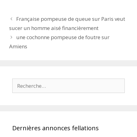
Navigation
Française pompeuse de queue sur Paris veut
des
sucer un homme aisé financièrement
articles
une cochonne pompeuse de foutre sur
Amiens
Rechercher :
Dernières annonces fellations