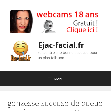
Aller
au
contenu
Ejac-facial.fr
rencontre une bonne suceuse pour
un plan fellation
Menu
gonzesse suceuse de queue