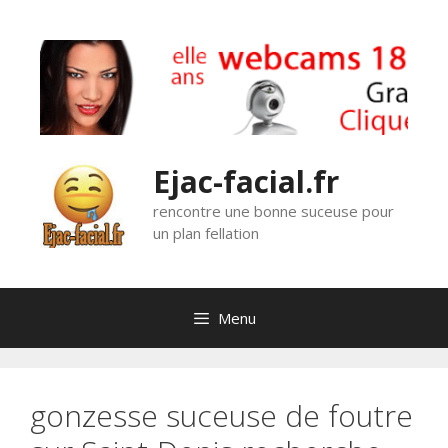
Aller
au
contenu
Ejac-facial.fr
rencontre une bonne suceuse pour
un plan fellation
Menu
gonzesse suceuse de foutre